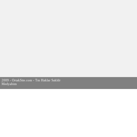
2009 - OrtakSite.com - Tm Haklar Sakldr
Medyabim