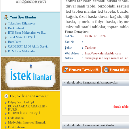
ebbru tablolar, esmaül hüsna tablola
duvar saati tablo, buzdolabı s
led tablea mantar led tabela, buzd
kağıdı, özel baskı duvar kağıdı, diji
baskı, iç mekan folyo baskı, dış me
Teknoken Bilgisayar
takvimli saatli tablolar, toptan tablo
Burkonbant
Firma Detayları:
BTS Fırın Makinaları ve E...
Tel No
:
0216 661 6776
Tezel Metal LTDŞTİ
BuralYem
Fax No
:
CADEBOT L100 Akıllı Servi...
Şehir
:
Türkiye
BTS Fırın Makinaları
Web Adres
:
http://www.duraktablo.com
Adres
:
ferhatpaşa mh.seyit nizam cd.
» durak tablo firmasına ait kampanyalar.
Düşey Yapı Ltd. Şti
BURSAAADAK ADAKLIK -
durak tablo
KURB...
HİDROLİDER LTD ŞTİ.
Gıda Analizi
Medyabim Internet Hizmetl...
» durak tablo firmasına ait seri ilanlar.
Fırat Telekom