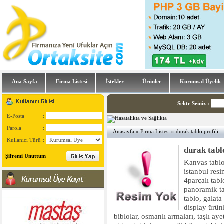
Ana Sayfa
Firma Listesi
İstekler
Ürünler
Kurumsal Üyelik
Sektr Seiniz
:
E-Posta
:
Parola
:
Anasayfa
»
Firma Listesi
» durak tablo profili
Kullanıcı Türü
:
durak tabl
Şifremi Unuttum
Kanvas tablo
istanbul resi
4parçalı tabl
panoramik tab
tablo, galata
display ürünle
biblolar, osmanlı armaları, taşlı ayetl