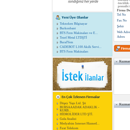
öncülük 
prensibi
Firma De
Tel No
Fax No
Teknoken Bilgisayar
Şehir
Burkonbant
Web Adre
BTS Fırın Makinaları ve E...
Adres
Tezel Metal LTDŞTİ
BuralYem
CADEBOT L100 Akıllı Servi...
BTS Fırın Makinaları
» Kuzman T
Düşey Yapı Ltd. Şti
» Kuzman T
BURSAAADAK ADAKLIK -
KURB...
HİDROLİDER LTD ŞTİ.
Gıda Analizi
Medyabim Internet Hizmetl...
Fırat Telekom