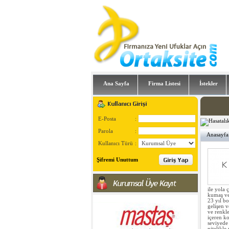
Ana Sayfa
Firma Listesi
İstekler
E-Posta
:
Parola
:
Anasayfa
Kullanıcı Türü
:
Şifremi Unuttum
ile yola 
kumaş ve
23 yıl b
gelişen v
ve renkle
içeren ko
seviyede 
nitelikl