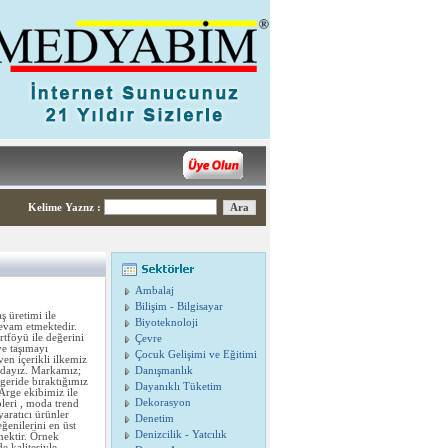
Kelime Yaznz
:
Ambalaj
Bilişim - Bilgisayar
üretimi ile
Biyoteknoloji
devam etmektedir.
rtföyü ile değerini
Çevre
ye taşımayı
Çocuk Gelişimi ve Eğitimi
en içerikli ilkemiz
umdayız. Markamız;
Danışmanlık
geride bıraktığımız
Dayanıklı Tüketim
Arge ekibimiz ile
Dekorasyon
pleri , moda trend
yaratıcı ürünler
Denetim
ğenilerini en üst
Denizcilik - Yatcılık
lmektir. Örnek
e kalitesiyle