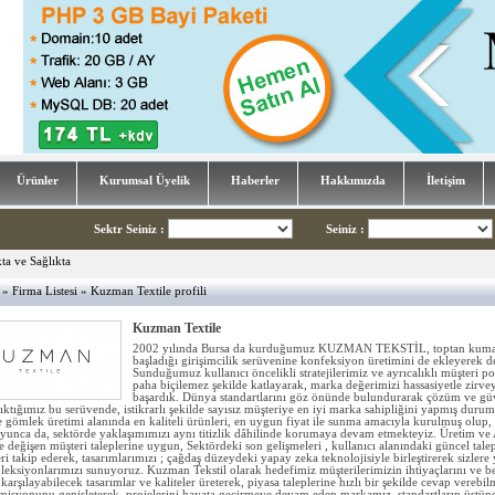
Ürünler
Kurumsal Üyelik
Haberler
Hakkımızda
İletişim
Sektr Seiniz
:
Seiniz
:
»
Firma Listesi
» Kuzman Textile profili
Kuzman Textile
2002 yılında Bursa da kurduğumuz KUZMAN TEKSTİL, toptan kumaş 
başladığı girişimcilik serüvenine konfeksiyon üretimini de ekleyerek 
Sunduğumuz kullanıcı öncelikli stratejilerimiz ve ayrıcalıklı müşteri po
paha biçilemez şekilde katlayarak, marka değerimizi hassasiyetle zirve
başardık. Dünya standartlarını göz önünde bulundurarak çözüm ve güv
çıktığımız bu serüvende, istikrarlı şekilde sayısız müşteriye en iyi marka sahipliğini yapmış dur
 gömlek üretimi alanında en kaliteli ürünleri, en uygun fiyat ile sunma amacıyla kurulmuş olup, 
oyunca da, sektörde yaklaşımımızı aynı titizlik dâhilinde korumaya devam etmekteyiz. Üretim ve 
e değişen müşteri taleplerine uygun, Sektördeki son gelişmeleri , kullanıcı alanındaki güncel tale
ri takip ederek, tasarımlarımızı ; çağdaş düzeydeki yapay zeka teknolojisiyle birleştirerek sizlere 
leksiyonlarımızı sunuyoruz. Kuzman Tekstil olarak hedefimiz müşterilerimizin ihtiyaçlarını ve be
karşılayabilecek tasarımlar ve kaliteler üreterek, piyasa taleplerine hızlı bir şekilde cevap verebi
e misyonunu genişleterek, projelerini hayata geçirmeye devam eden markamız, standartların üstünd