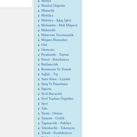
Medya
Menkul Değerler
Mimarlık
Mobilya
Mobilya - Ağaç İşleri
Muhasebe - Mali Müşavir
Mühendis
Mütercim Tercümanlık
Müşteri Hizmetleri
Otel
Otomotiv
Perakende - Toptan
Petrol - Petrokimya
Reklamcılık
Restaurant Ve Yemek
Sağlık - Tıp
Satın Alma - Lojistik
Satış Ve Pazarlama
Sigorta
Sivil Havacılık
Sivil Toplum Örgütleri
Spor
Takı
Tarım - Orman
Tasarım - Grafik
Taşımacılık - Nakliye
Teknikerlik - Teknisyen
Tekstil - Konfeksiyon