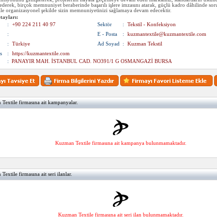
ederek, birçok memnuniyet beraberinde başarılı işlere imzasını atarak, güçlü kadro dâhilinde sor
 ile organizasyonel şekilde sizin memnuniyetinizi sağlamaya devam edecektir.
tayları:
:
+90 224 211 40 97
Sektör
:
Tekstil - Konfeksiyon
:
E - Posta
:
kuzmantextile@kuzmantextile.com
:
Türkiye
Ad Soyad
:
Kuzman Tekstil
s
:
https://kuzmantextile.com
:
PANAYIR MAH. İSTANBUL CAD. NO391/1 G OSMANGAZİ BURSA
extile firmasına ait kampanyalar.
Kuzman Textile firmasına ait kampanya bulunmamaktadır.
extile firmasına ait seri ilanlar.
Kuzman Textile firmasına ait seri ilan bulunmamaktadır.